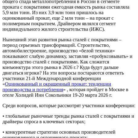
общего спада металлопотребления в России в сегменте
проката с покрытиями ежегодная емкость рынка составляла
5,9 млн тонн. Из них 3,9 млн тонн пришлось на
оцинкованный прокат, еще 2 млн тонн – на прокат с
полимерным покрытием. Драйвером являлся сегмент
индивидуального жилого строительства (ИЖС).
Нынешний этап развития рынка сталей с покрытиями –
период серьезных трансформаций. Строительство,
автомобилестроение, производство «белой техники»
показывают слабую динамику, заставляя «пробуксовывать» и
производство сталей с покрытиями. Как сложится
конъюнктура этого рынка в 2026 г.? Куда будут дальше
двигаться игроки? На эти вопросы постараются ответить
участники 21-й Международной конференции
«
Оцинкованный и окрашенный прокат: тенденции
производства и потребления
» , которая пройдет в Москве в
отеле Холидей Инн Сокольники 19-20 марта 2026 г.
Среди вопросов, которые рассмотрят участники конференции:
• глобальные рыночные тренды рынка сталей с покрытиями и
драйверы спроса в ключевых секторах;
• конкурентные стратегии основных производителей
оцинкованного и окрашенного проката;