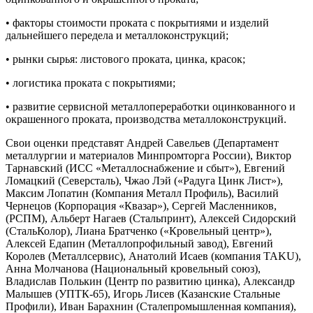
• факторы стоимости проката с покрытиями и изделий
дальнейшего передела и металлоконструкций;
• рынки сырья: листового проката, цинка, красок;
• логистика проката с покрытиями;
• развитие сервисной металлопереработки оцинкованного и
окрашенного проката, производства металлоконструкций.
Свои оценки представят Андрей Савельев (Департамент
металлургии и материалов Минпромторга России), Виктор
Тарнавский (ИСС «Металлоснабжение и сбыт»), Евгений
Ломацкий (Северсталь), Чжао Лэй («Радуга Цинк Лист»),
Максим Лопатин (Компания Металл Профиль), Василий
Чернецов (Корпорация «Квазар»), Сергей Масленников,
(РСПМ), Альберт Нагаев (Стальпринт), Алексей Сидорский
(СтальКолор), Лиана Братченко («Кровельный центр»),
Алексей Едапин (Металлопрофильный завод), Евгений
Королев (Металлсервис), Анатолий Исаев (компания TAKU),
Анна Молчанова (Национальный кровельный союз),
Владислав Полькин (Центр по развитию цинка), Александр
Малышев (УПТК-65), Игорь Лисев (Казанские Стальные
Профили), Иван Барахнин (Сталепромышленная компания),